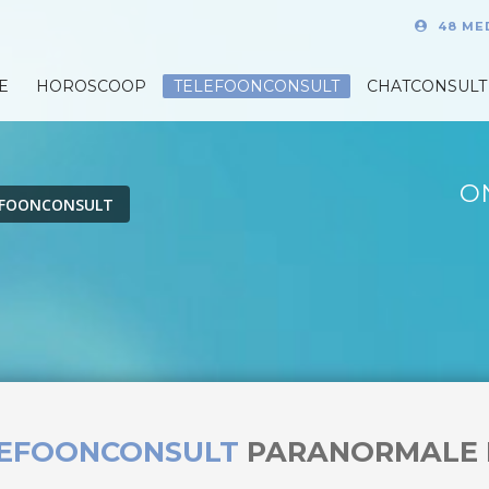
48 ME
E
HOROSCOOP
TELEFOONCONSULT
CHATCONSULT
O
EFOONCONSULT
LEFOONCONSULT
PARANORMALE 