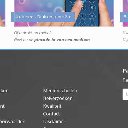
4b. Keuze - Druk op toets 2 +
5.
Of u drukt op toets 2.
Uw
Geef nu de
pincode in van een medium
U 
P
Pa
eken
Mediums bellen
Uw
Belverzoeken
nt
Kwaliteit
Contact
oorwaarden
Disclaimer