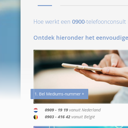
Hoe werkt een
0900
-telefoonconsul
Ontdek hieronder het eenvoudige
1. Bel Mediums-nummer +
0909 - 19 19
vanuit Nederland
0903 - 416 42
vanuit België