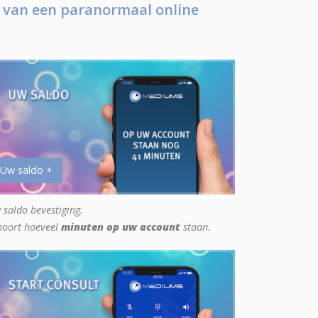
 van een paranormaal online
 Uw saldo +
 saldo bevestiging.
hoort hoeveel
minuten op uw account
staan.