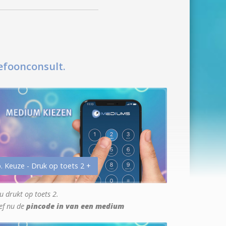
efoonconsult.
. Keuze - Druk op toets 2 +
u drukt op toets 2.
ef nu de
pincode in van een medium