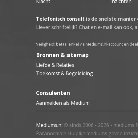
Klacht
Inzichten
Telefonisch consult
is de snelste manier
Liever schriftelijk? Chat en e-mail kan ook, al
Veiligheid: betaal enkel via Mediums.nl-account en de
Bronnen & sitemap
Liefde & Relaties
Toekomst & Begeleiding
Consulenten
Aanmelden als Medium
Mediums.nl
© sinds 2006 - 2026
- mediums N
Paranormale Hulplijn:mediums geven inzich