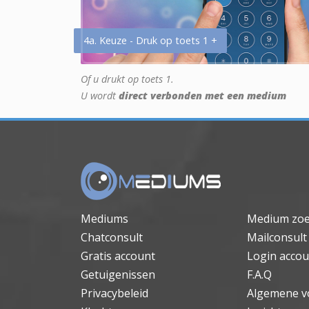
4a. Keuze - Druk op toets 1 +
Of u drukt op toets 1.
U wordt
direct verbonden met een medium
Mediums
Medium zo
Chatconsult
Mailconsult
Gratis account
Login accou
Getuigenissen
F.A.Q
Privacybeleid
Algemene v