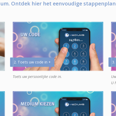
um. Ontdek hier het eenvoudige stappenplan
2. Toets uw code in +
3.
Toets uw persoonlijke code in.
Uw
U 