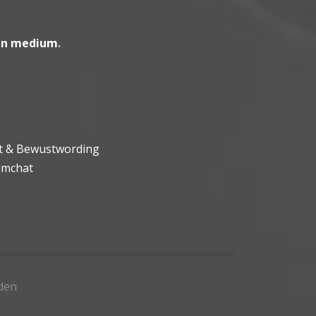
en medium
.
ht & Bewustwording
umchat
den