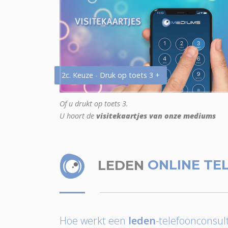
2c. Keuze - Druk op toets 3 +
Of u drukt op toets 3.
U hoort de
visitekaartjes van onze mediums
LEDEN
ONLINE TE
Hoe werkt een
leden
-telefoonconsult