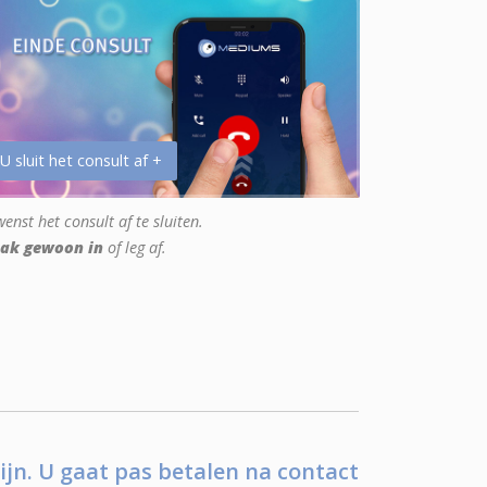
 U sluit het consult af +
enst het consult af te sluiten.
ak gewoon in
of leg af.
ijn. U gaat pas betalen na contact