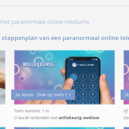
t met paranormale online mediums.
 stappenplan van een paranormaal online tel
2a. Keuze - Druk op toets 1 +
2b
Toets nummer 1 in.
Of 
U wordt verbonden met
willekeurig medium
Ge