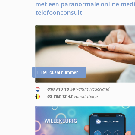
met een paranormale online medi
telefoonconsult.
1. Bel lokaal nummer +
010 713 18 50
vanuit Nederland
02 788 12 43
vanuit België