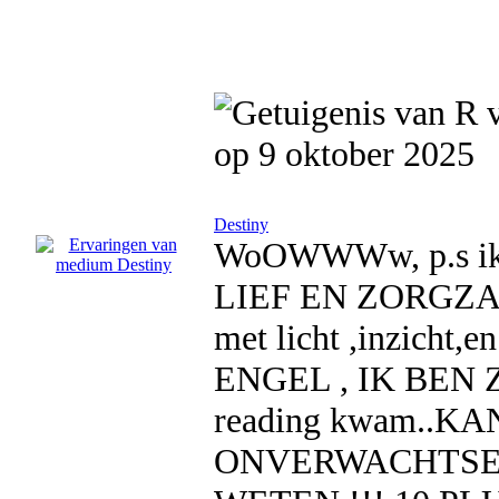
op 9 oktober 2025
Destiny
WoOWWWw, p.s ik b
LIEF EN ZORGZAA
met licht ,inzicht
ENGEL , IK BEN ZW
reading kwam..K
ONVERWACHTSE 