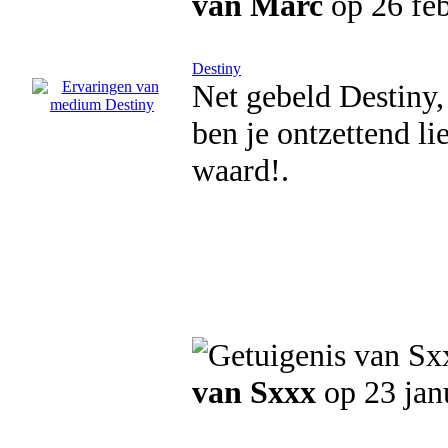
van Marc
op 26 feb
Destiny
Net gebeld Destiny,
ben je ontzettend li
waard!.
van Sxxx
op 23 jan